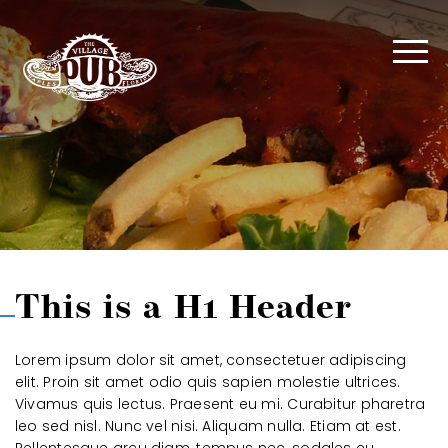
This is a H1 Header
Lorem ipsum dolor sit amet, consectetuer adipiscing
elit. Proin sit amet odio quis sapien molestie ultrices.
Vivamus quis lectus. Praesent eu mi. Curabitur pharetra
leo sed nisl. Nunc vel nisi. Aliquam nulla. Etiam at est.